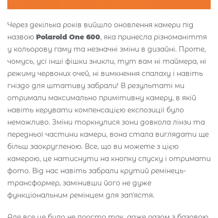
Через декілька років вийшло оновлення камери під
назвою
Polaroid One 600
, яка принесла різноманіття
у кольорову гаму та незначні зміни в дизайні. Проте,
чомусь, усі інші фішки зникли, тут вам ні таймера, ні
режиму червоних очей, ні вимкнення спалаху і навіть
гніздо для штативу забрали! В результаті ми
отримали максимально примітивну камеру, в якій
навіть керувати компенсацією експозиції було
неможливо. Зміни торкнулися зони довкола лінзи та
передньої частини камери, вона стала виглядати ще
більш заокругленою. Все, що ви можете з цією
камерою, це натиснути на кнопку спуску і отримати
фото. Від нас навіть забрали крутий ремінець-
трансформер, замінивши його не дуже
функціональним ремінцем для запʼястя.
Але все це було не просто так, адже разом з базовою