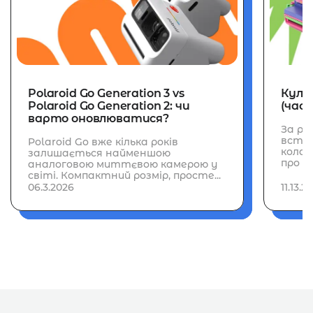
Polaroid Go Generation 3 vs
Культ
Polaroid Go Generation 2: чи
(част
варто оновлюватися?
За ро
встиг
Polaroid Go вже кілька років
колаб
залишається найменшою
про н
аналоговою миттєвою камерою у
світі. Компактний розмір, просте...
06.3.2026
11.13.2