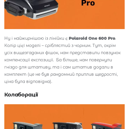
Ну і найжирнішою із лінійки є
Polaroid One 600 Pro
.
Колір цієї моделі – сріблястий з чорним. Тут, окрім
усіх вищезгаданих фішок, нам представили повзунок
компенсації експозиції. Ба більше, нам повернули
гніздо для штативу, та і сам штатив додали в
комплект (це не був рандомний приплив щедрості,
ціна була відповідна).
Колаборації