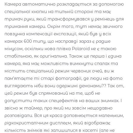
Камера автоматично розкладається за допомогою
спеціальної кнопки на тильній стороні та має
тримач руки, який трансформувався у ремінець для
тримання камери. Окрім того, тут немає звичного
повзунка компенсації експозиції, який був у всіх
камерах 600 типу, що насправді зараз є радше
мінусом, оскільки нова плівка Polaroid не є такою
стабільною, як оригінальна. Також це перша і єдина
камера, яка має можливість вимкнути спалах та
містить спеціальний режим червоних очей, ви ж
пам’ятаєте ті старі фотографії, де люди на фото
виглядають ніби вони одержимі демонами?? Так от,
цей режим був спрямований на те, щоб не
допустити таких спецефектів на ваших знимках. І
звісно ж таймер, про який ми зовсім нещодавно
розповідали. Вся ця краса доповнюється маленьким,
рідкокристалічним дисплеєм, який відображає
кількість знімків які залишилися в касеті (але не