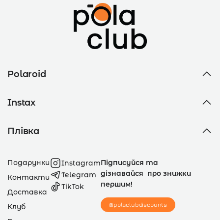
Polaroid
Instax
Плівка
Подарунки
Підписуйся та
Instagram
дізнавайся про знижки
Telegram
Контакти
першим!
TikTok
Доставка
@polaclubdiscounts
Клуб