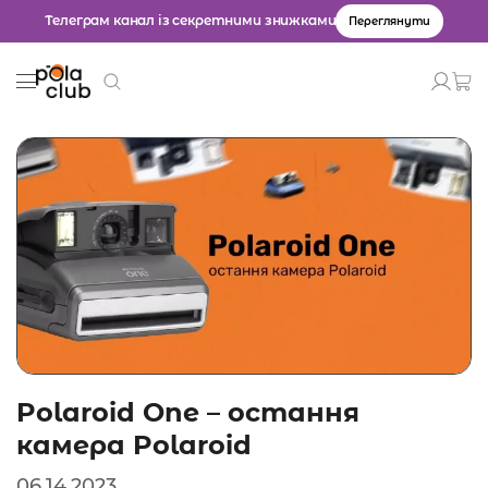
Телеграм канал із секретними знижками
Переглянути
Товари
Введіть значення для пошуку.
Polaroid One – остання
камера Polaroid
06.14.2023