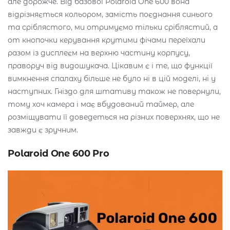
але дорожче. Від базової Polaroid One 600 вона
відрізняється кольором, замість поєднання синього
та сріблястого, ми отримуємо тільки сріблястий, а
от кнопочки керування крутими фічами переїхали
разом із дисплеєм на верхню частину корпусу,
праворуч від видошукача. Цікавим є і те, що функції
вимкнення спалаху більше не було ні в цій моделі, ні у
наступних. Гніздо для штативу також не повернули,
тому хоч камера і має вбудований таймер, але
розміщувати її доведеться на різних поверхнях, що не
завжди є зручним.
Polaroid One 600 Pro