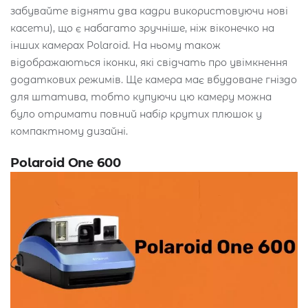
забувайте відняти два кадри використовуючи нові
касети), що є набагато зручніше, ніж віконечко на
інших камерах Polaroid. На ньому також
відображаються іконки, які свідчать про увімкнення
додаткових режимів. Ще камера має вбудоване гніздо
для штатива, тобто купуючи цю камеру можна
було отримати повний набір крутих плюшок у
компактному дизайні.
Polaroid One 600