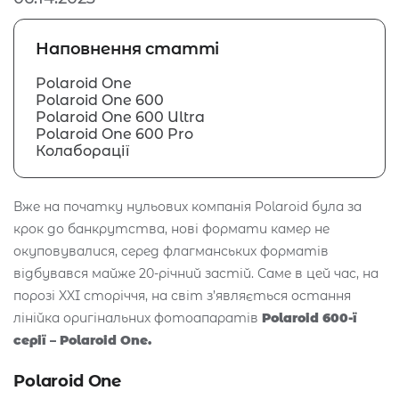
Наповнення статті
Polaroid One
Polaroid One 600
Polaroid One 600 Ultra
Polaroid One 600 Pro
Колаборації
Вже на початку нульових компанія Polaroid була за
крок до банкрутства, нові формати камер не
окуповувалися, серед флагманських форматів
відбувався майже 20-річний застій. Саме в цей час, на
порозі XXI сторіччя, на світ з’являється остання
лінійка оригінальних фотоапаратів
Polaroid 600-ї
серії – Polaroid One.
Polaroid One