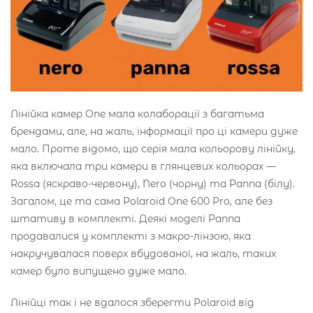
Лінійка камер One мала колаборації з багатьма
брендами, але, на жаль, інформації про ці камери дуже
мало. Проте відомо, що серія мала кольорову лінійку,
яка включала три камери в глянцевих кольорах —
Rossa (яскраво-червону), Nero (чорну) та Panna (білу).
Загалом, це та сама Polaroid One 600 Pro, але без
штативу в комплекті. Деякі моделі Panna
продавалися у комплекті з макро-лінзою, яка
накручувалася поверх вбудованої, на жаль, таких
камер було випущено дуже мало.
Лінійці так і не вдалося зберегти Polaroid від