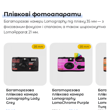
Плівкові фотоапарати
Багаторазові камери Lomography під плівку 35 мм — з
фіксованим фокусом і спалахом, а також ширококутна
LomoApparat 21 мм.
35 mm
35 mm
Багаторазова
Багаторазова
Багат
плівкова камера
плівкова камера
плівк
Lomography Lady
Lomography
Lomog
Grey
LomoChrome Purple
Lomo
Turquo