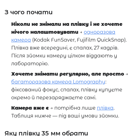
З чого почати
Ніколи не знімали на плівку і не хочете
нічого налаштовувати
→
одноразова
камера
(Kodak FunSaver, Fujifilm QuickSnap).
Плівка вже всередині, є спалах, 27 кадрів.
Після зйомки камеру цілком віддають у
лабораторію.
Хочете знімати регулярно, але просто
→
багаторазова камера Lomography
:
фіксований фокус, спалах, плівку купуєте
окремо й перезаряджаєте самі.
Камера вже є
→ потрібна лише
плівка
.
Таблиця нижче — під ваші умови зйомки.
Яку плівку 35 мм обрати