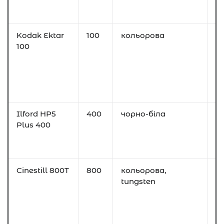
д
ді
Kodak Ektar
100
кольорова
П
100
п
н
зе
н
ко
Ilford HP5
400
чорно-біла
У
Plus 400
б:
р
с
Cinestill 800T
800
кольорова,
Н
tungsten
ш
Д
х
ч