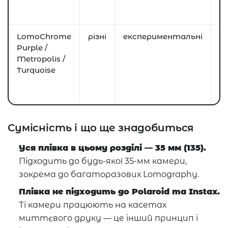
н
лі
LomoChrome
різні
експериментальні
С
Purple /
зм
Metropolis /
Н
Turquoise
«
к
е
Сумісність і що ще знадобиться
Уся плівка в цьому розділі — 35 мм (135).
Підходить до будь-якої 35-мм камери,
зокрема до багаторазових Lomography.
Плівка не підходить до Polaroid та Instax.
Ті камери працюють на касетах
миттєвого друку — це інший принцип і