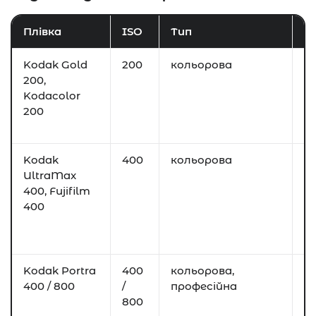
Плівка
ISO
Тип
Д
Kodak Gold
200
кольорова
С
200,
в
Kodacolor
У
200
н
с
Kodak
400
кольорова
Хм
UltraMax
п
400, Fujifilm
с
400
Н
ви
вп
Kodak Portra
400
кольорова,
П
400 / 800
/
професійна
м
800
ш