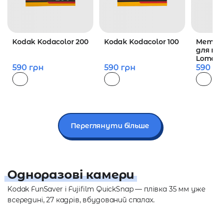
Kodak Kodacolor 200
Kodak Kodacolor 100
Метал
для пл
Lomog
590
грн
590
грн
590
г
Переглянути більше
Одноразові камери
Kodak FunSaver і Fujifilm QuickSnap — плівка 35 мм уже
всередині, 27 кадрів, вбудований спалах.