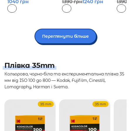
1040
грн
1390
грн
1240
грн
1390
Переглянути більше
Плівка 35mm
Кольорова, чорно-біла та експериментальна плівка 35
мм від ISO 100 до 800 — Kodak, Fujifilm, Cinestill,
Lomography, Harman і Svema.
35 mm
35 mm