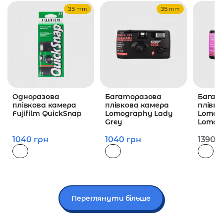
35 mm
35 mm
Одноразова
Багаторазова
Багат
плівкова камера
плівкова камера
плівк
Fujifilm QuickSnap
Lomography Lady
Lomog
Grey
LomoC
1040
грн
1040
грн
1390
Переглянути більше