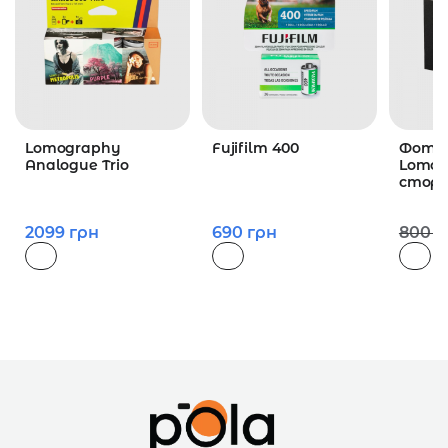
Lomography
Fujifilm 400
Фото
Analogue Trio
Lomog
сторі
2099
грн
690
грн
800
г