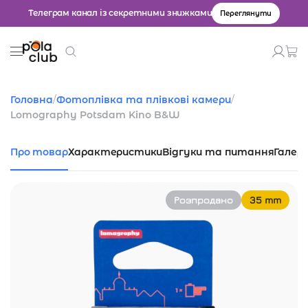
Телеграм канал із секретними знижками
Переглянути
Товари
Головна
/
Фотоплівка та плівкові камери
/
Lomography Potsdam Kino B&W
Введіть значення для пошуку.
Про товар
Характеристики
Відгуки та питання
Галер
Розпродано
35 mm