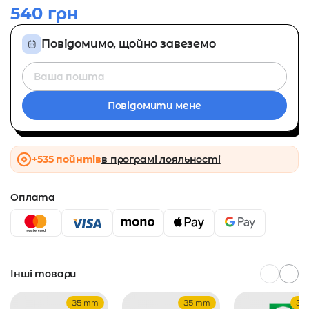
540
грн
Повідомимо, щойно завеземо
Адреса
пошти
для
Повідомити мене
сповіщення
про
наявність
+535 пойнтів
в програмі лояльності
Оплата
Інші товари
35 mm
35 mm
35