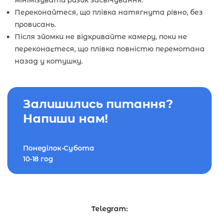
мінімізувати ризик засвічування.
Переконайтеся, що плівка натягнута рівно, без
провисань.
Після зйомки не відкривайте камеру, поки не
переконаєтеся, що плівка повністю перемотана
назад у котушку.
Залишились питання?
Напиши нам!
Понеділок-Субота
10-18 год
Telegram: