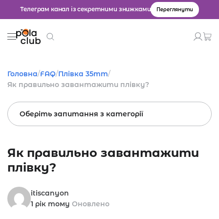
Телеграм канал із секретними знижками
Переглянути
Товари
Головна
/
FAQ
/
Плівка 35mm
/
Як правильно завантажити плівку?
Введіть значення для пошуку.
Оберіть запитання з категорії
Як правильно завантажити
плівку?
itiscanyon
1 рік тому
Оновлено