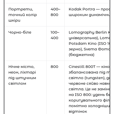
Портрети,
400–
Kodak Portra — профес
точний колір
800
широким динамічним
шкіри
Чорно-біле
100–
Lomography Berlin Kin
400
універсальна), Lomo
Potsdam Kino (ISO 100
зерно), Svema Фото 
(бюджетна)
Нічне місто,
800
Cinestill 800T — кінопл
неон, ліхтарі
збалансована під т
під штучним
світло (tungsten), д
світлом
червоне сяйво навко
світла. Це не заміна d
на ISO 800: удень без
коригувального філь
помітно холодніший
відтінок