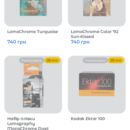
LomoChrome Turquoise
LomoChrome Color ’92
Sun-Kissed
740
грн
740
грн
Розпродано
35 mm
Розпродано
35 mm
Набір плівки
Kodak Ektar 100
Lomography
MonoChrome Duet