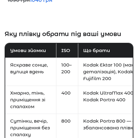
1090
грн
1040
грн
Яку плівку обрати під ваші умови
Умови зйомки
ISO
Що брати
Яскраве сонце,
100–
Kodak Ektar 100 (мак
вулиця вдень
200
деталізація), Kodak K
Fujifilm 200
Хмарно, тінь,
400
Kodak UltraMax 400, Fu
приміщення зі
Kodak Portra 400
спалахом
Сутінки, вечір,
800
Kodak Portra 800 — da
приміщення без
збалансована плівка
спалаху