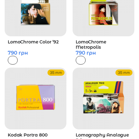
LomoChrome Color ’92
LomoChrome
Metropolis
790
грн
790
грн
35 mm
35 mm
Kodak Portra 800
Lomography Analogue