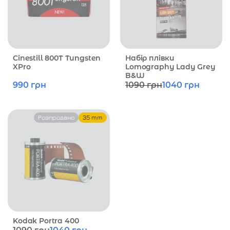
Cinestill 800T Tungsten
Набір плівки
XPro
Lomography Lady Grey
B&W
990
грн
1090
грн
1040
грн
Розпродано
35 mm
Kodak Portra 400