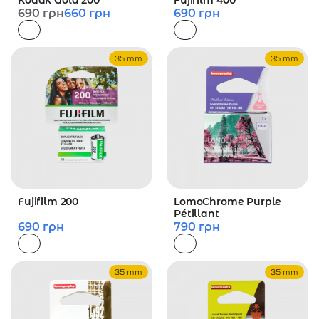
Kodak Gold 200
Fujifilm 400
690
грн
660
грн
690
грн
35 mm
35 mm
Fujifilm 200
LomoChrome Purple
Pétillant
690
грн
790
грн
35 mm
35 mm