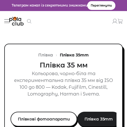
Телеграм канал із секретними знижками
Переглянути
Товари
Введіть значення для пошуку.
Плівка
Плівка 35mm
Плівка 35 мм
Кольорова, чорно-біла та
експериментальна плівка 35 мм від ISO
100 до 800 — Kodak, Fujifilm, Cinestill,
Lomography, Harman і Svema.
Плівкові фотоапарати
Плівка 35mm