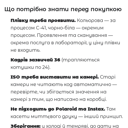
Що потрібно знати перед покупкою
Плівку треба проявити.
Кольорова — за
процесом C-41, чорно-біла — окремим
процесом. Проявлення та сканування —
окрема послуга в лабораторії, у ціну плівки
не входить.
Кадрів зазвичай 36
(трапляються
котушки по 24).
ISO треба виставити на камері.
Старі
камери не читають код автоматично —
перевірте, чи збігається значення на
камері з тим, що написано на коробці.
Не підходить до Polaroid та Instax.
Там
касети миттєвого друку — інший принцип.
Зберігання:
у холоді й темряві, до дати на