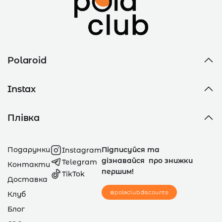
Polaroid
Instax
Плівка
Подарунки
Підписуйся та
Instagram
дізнавайся про знижки
Telegram
Контакти
першим!
TikTok
Доставка
@polaclubdiscounts
Клуб
Блог