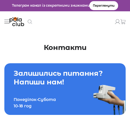
Телеграм канал із секретними знижками
Переглянути
Товари
Контакти
Введіть значення для пошуку.
Залишились питання?
Напиши нам!
Понеділок-Субота
10-18 год