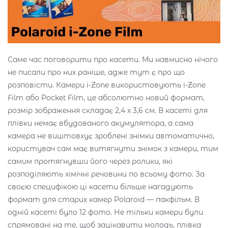
Саме час поговорити про касети. Ми навмисно нічого
не писали про них раніше, адже тут є про що
розповісти. Камери i-Zone використовують i-Zone
Film або Pocket Film, це абсолютно новий формат,
розмір зображення складає 2,4 х 3,6 см. В касеті для
плівки немає вбудованого акумулятора, а сама
камера не виштовхує зроблені знімки автоматично,
користувач сам має витягнути знімок з камери, тим
самим протягнувши його через ролики, які
розподіляють хімічні речовини по всьому фото. За
своєю специфікою ці касети більше нагадують
формат для старих камер Polaroid — пакфільм. В
одній касеті було 12 фото. Не тільки камери були
спрямовані на те, щоб зацікавити молодь, плівка