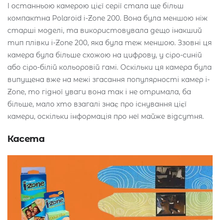
І останньою камерою цієї серії стала ще більш
компактна Polaroid i-Zone 200. Вона була меншою ніж
старші моделі, та використовувала дещо інакший
тип плівки i-Zone 200, яка була теж меншою. Ззовні ця
камера була більше схожою на цифрову, у сіро-синій
або сіро-білій кольоровій гамі. Оскільки ця камера була
випущена вже на межі згасання популярності камер i-
Zone, то гідної уваги вона так і не отримала, ба
більше, мало хто взагалі знає про існування цієї
камери, оскільки інформація про неї майже відсутня.
Касета