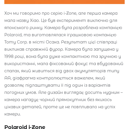
Хоч ми говоримо про серію i-Zone, але перша камера
мала назву Xiao. Це був експеримент виключно для
японського ринку. Камера була розроблена компанією
Polaroid, та виготовлялася іграшковою компанією
Tomy Corp. в місті Осака. Результат цієї співпраці
викликав справжній фурор. Камера була запущена у
1998 році, вона була дуже компактною та зручною у
використанні, мала фіксований фокус та вбудований
спалах, який живиться від двох акумуляторів типу
АА, діафрагма контролюється важелем, який
дозволяє підлаштувати її під один із варіантів
погодних умов. Але дизайн виглядає досить нудним –
камера нагадує чорний прямокутник без якихось
цікавих деталей, проте це не повпливало на успіх
камери.
Polaroid i-Zone