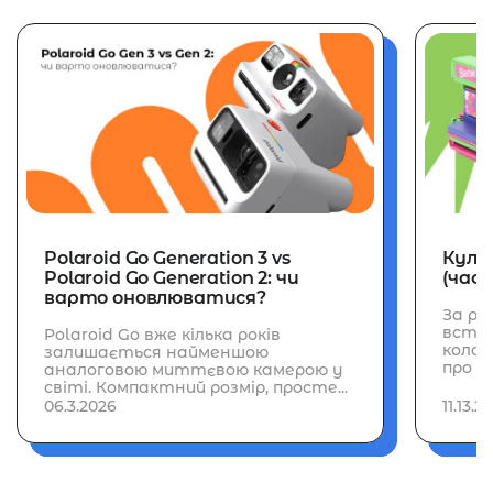
Polaroid Go Generation 3 vs
Культ
Polaroid Go Generation 2: чи
(част
варто оновлюватися?
За ро
встиг
Polaroid Go вже кілька років
колаб
залишається найменшою
про н
аналоговою миттєвою камерою у
світі. Компактний розмір, просте...
06.3.2026
11.13.2