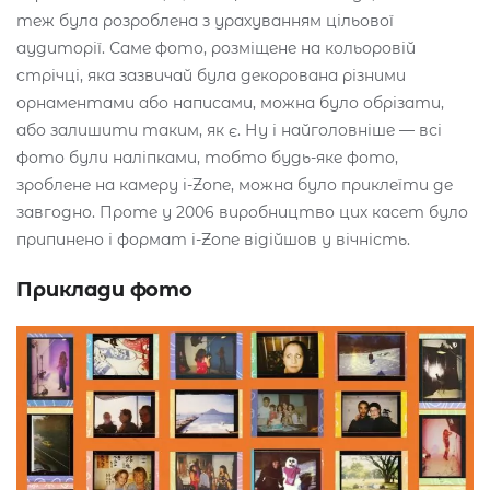
теж була розроблена з урахуванням цільової
аудиторії. Саме фото, розміщене на кольоровій
стрічці, яка зазвичай була декорована різними
орнаментами або написами, можна було обрізати,
або залишити таким, як є. Ну і найголовніше — всі
фото були наліпками, тобто будь-яке фото,
зроблене на камеру i-Zone, можна було приклеїти де
завгодно. Проте у 2006 виробництво цих касет було
припинено і формат i-Zone відійшов у вічність.
Приклади фото