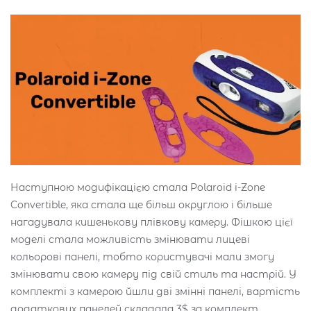
Наступною модифікацією стала Polaroid i-Zone
Convertible, яка стала ще більш округлою і більше
нагадувала кишенькову плівкову камеру. Фішкою цієї
моделі стала можливість змінювати лицеві
кольорові панелі, тобто користувачі мали змогу
змінювати свою камеру під свій стиль та настрій. У
комплекті з камерою йшли дві змінні панелі, вартість
додаткових панелей складала 3$ за комплект.