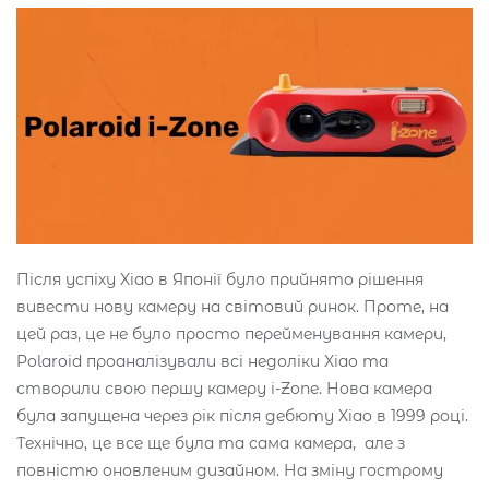
Після успіху Xiao в Японії було прийнято рішення
вивести нову камеру на світовий ринок. Проте, на
цей раз, це не було просто перейменування камери,
Polaroid проаналізували всі недоліки Xiao та
створили свою першу камеру i-Zone. Нова камера
була запущена через рік після дебюту Xiao в 1999 році.
Технічно, це все ще була та сама камера, але з
повністю оновленим дизайном. На зміну гострому