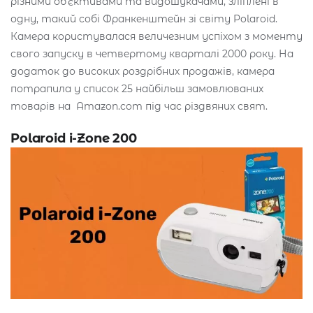
різними обʼєктивами та видошукачами, зліплені в
одну, такий собі Франкенштейн зі світу Polaroid.
Камера користувалася величезним успіхом з моменту
свого запуску в четвертому кварталі 2000 року. На
додаток до високих роздрібних продажів, камера
потрапила у список 25 найбільш замовлюваних
товарів на Amazon.com під час різдвяних свят.
Polaroid i-Zone 200