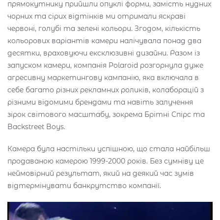
прямокутнику прийшли опуклі форми, замість нудних
чорних та сірих відтінків ми отримали яскраві
червоні, голубі та зелені кольори. Згодом, кількість
кольорових варіантів камери налічувала понад два
десятки, враховуючи ексклюзивні дизайни. Разом із
запуском камери, компанія Polaroid розгорнула дуже
агресивну маркетингову кампанію, яка включала в
себе багато різних рекламних роликів, колаборацій з
різними відомими брендами та навіть залучення
зірок світового масштабу, зокрема Брітні Спірс та
Backstreet Boys.
Камера була настільки успішною, що стала найбільш
продаваною камерою 1999-2000 років. Без сумніву це
неймовірний результат, який на деякий час зумів
відтермінувати банкрутство компанії.