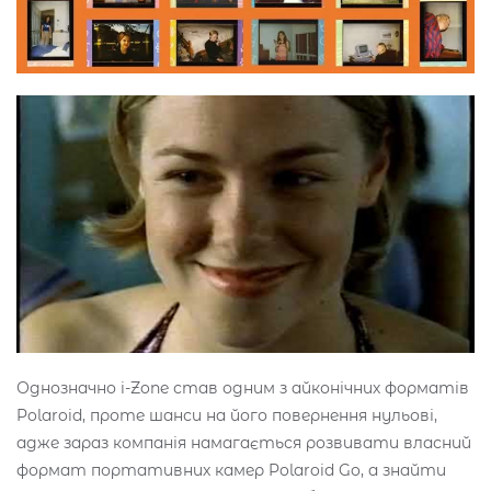
Однозначно i-Zone став одним з айконічних форматів
Polaroid, проте шанси на його повернення нульові,
адже зараз компанія намагається розвивати власний
формат портативних камер Polaroid Go, а знайти