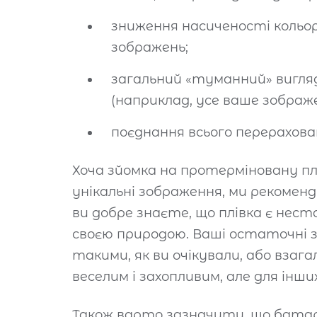
зниження насиченості кольо
зображень;
загальний «туманний» вигляд
(наприклад, усе ваше зображе
поєднання всього перерахова
Хоча зйомка на протерміновану пл
унікальні зображення, ми рекомен
ви добре знаєте, що плівка є
неста
своєю природою. Ваші остаточні з
такими, як ви очікували, або взаг
веселим і захопливим, але для інш
Також варто зазначити, що батаре