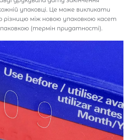
авді друкувала дату закінчення
ожній упаковці. Це може викликати
о різницю між новою упаковкою касет
паковкою (термін придатності).