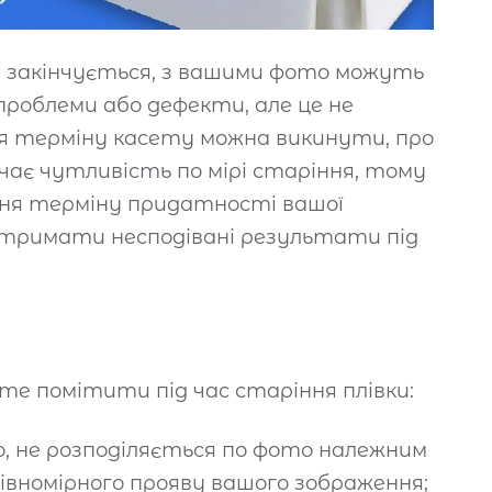
d закінчується, з вашими фото можуть
проблеми або дефекти, але це не
ння терміну касету можна викинути, про
рачає чутливість по мірі старіння, тому
ення терміну придатності вашої
отримати несподівані результати під
жете помітити під час старіння плівки:
то, не розподіляється по фото належним
івномірного прояву вашого зображення;