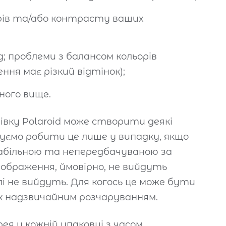
рів та/або контрасту ваших
; проблеми з балансом кольорів
ння має різкий відтінок);
ного вище.
івку Polaroid може створити деякі
дуємо робити це лише у випадку, якщо
більною та непередбачуваною за
ображення, ймовірно, не вийдуть
алі не вийдуть. Для когось це може бути
их надзвичайним розчаруванням.
я у кожній упаковці з часом