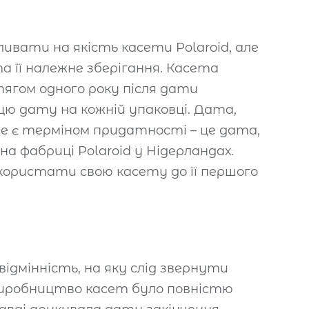
ивати на якість касети Polaroid, але
та її належне зберігання. Касета
тягом одного року після дати
ю дату на кожній упаковці. Дата,
не є терміном придатності – це дата,
а фабриці Polaroid у Нідерландах.
користати свою касету до її першого
дмінність, на яку слід звернути
и виробництво касет було повністю