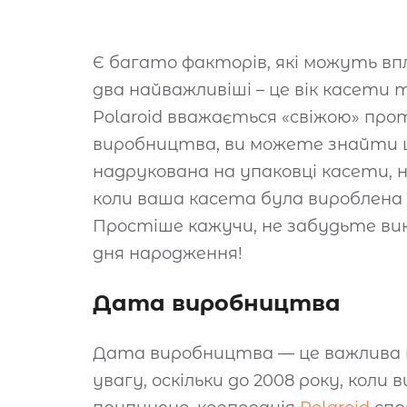
Є багато факторів, які можуть впл
два найважливіші – це вік касети 
Polaroid вважається «свіжою» про
виробництва, ви можете знайти ц
надрукована на упаковці касети, 
коли ваша касета була вироблена н
Простіше кажучи, не забудьте ви
дня народження!
Дата виробництва
Дата виробництва — це важлива ві
увагу, оскільки до 2008 року, кол