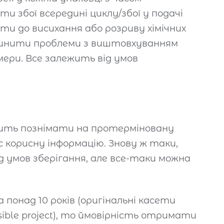
 збої всередині циклу/збої у подачі
ести до висихання або розриву хімічних
ичинити проблеми з виштовхуванням
мери. Все залежить від умов
тить познімати на протерміновану
 корисну інформацію. Знову ж таки,
д умов зберігання, але все-таки можна
понад 10 років (оригінальні касети
sible project), то ймовірність отримати