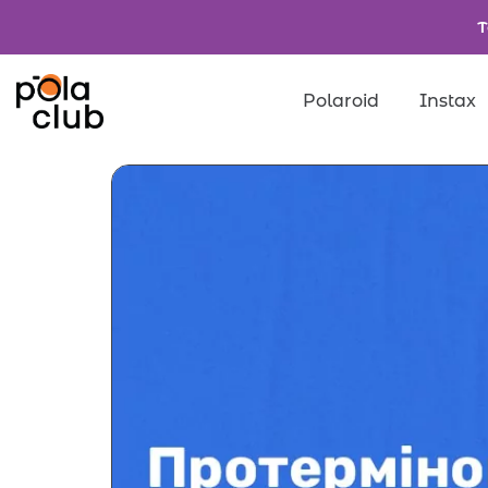
Т
Polaroid
Instax
Товари
Введіть значення д