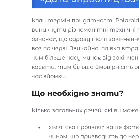
Коли термін придатності Polaroi
виникнути різноманітні технічні 
означає, що одразу після закінче
все по черзі. Звичайно, плівка вт
чим більше часу минає від закінч
касети, тим більша ймовірність 
час зйомки.
Що необхідно знати?
Кілька загальних речей, які ви мо
хімія, яка проявляє ваше фо
чином, що призводить до нер