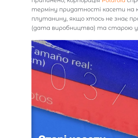
припинено, корпорація
Polaroid
спр
терміну придатності касети на к
плутанину, якщо хтось не знає пр
(дата виробництва) та старою у