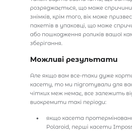
розряджається, що може спричинити
знімків, крім того, вік може призв
пакетів в упаковці, що може спр
або пошкодження роликів вашої ка
зберігання.
Можливі результати
Але якщо вам все-таки дуже кор
касету, то ми підготували для вас
чітких меж немає, все залежить ві
виокремити такі періоди:
якщо касета протермінована 
Polaroid, перші касети Impos