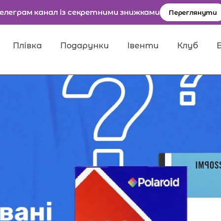
елеграм канал із секретними знижками
Переглянути
Плівка
Подарунки
Івенти
Клуб
ля пошуку.