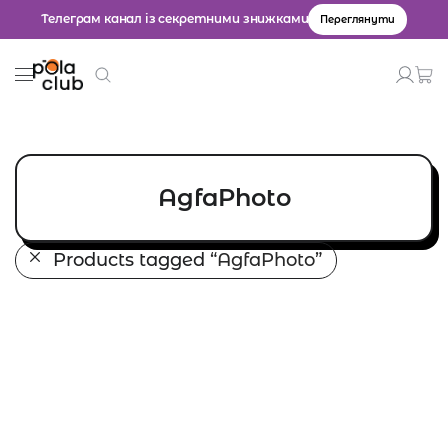
Телеграм канал із секретними знижками
Переглянути
Товари
Введіть значення для пошуку.
AgfaPhoto
Products tagged
“AgfaPhoto”