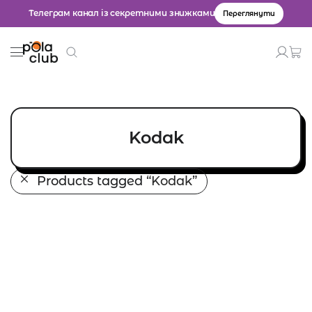
Телеграм канал із секретними знижками
Переглянути
Товари
Введіть значення для пошуку.
Kodak
Products tagged
“Kodak”