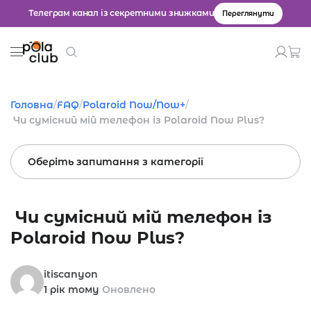
Телеграм канал із секретними знижками
Переглянути
Товари
Головна
/
FAQ
/
Polaroid Now/Now+
/
Чи сумісний мій телефон із Polaroid Now Plus?
Введіть значення для пошуку.
Оберіть запитання з категорії
Чи сумісний мій телефон із
Polaroid Now Plus?
itiscanyon
1 рік тому
Оновлено