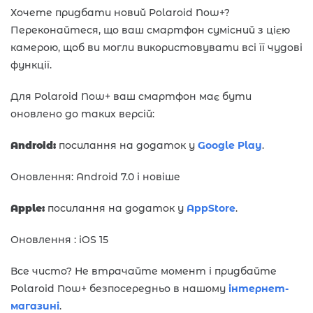
Хочете придбати новий Polaroid Now+?
Переконайтеся, що ваш смартфон сумісний з цією
камерою, щоб ви могли використовувати всі її чудові
функції.
Для Polaroid Now+ ваш смартфон має бути
оновлено до таких версій:
Android:
посилання на додаток у
Google Play
.
Оновлення: Android 7.0 і новіше
Apple:
посилання на додаток у
AppStore
.
Оновлення : iOS 15
Все чисто? Не втрачайте момент і придбайте
Polaroid Now+ безпосередньо в нашому
інтернет-
магазині
.