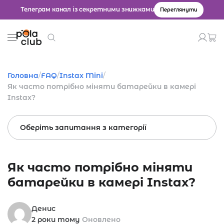
Телеграм канал із секретними знижками
Переглянути
Товари
Головна
/
FAQ
/
Instax Mini
/
Як часто потрібно міняти батарейки в камері
Введіть значення для пошуку.
Instax?
Оберіть запитання з категорії
Як часто потрібно міняти
батарейки в камері Instax?
Денис
2 роки тому
Оновлено