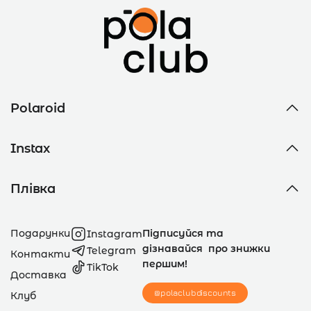
Polaroid
Instax
Плівка
Подарунки
Підписуйся та
Instagram
дізнавайся про знижки
Telegram
Контакти
першим!
TikTok
Доставка
@polaclubdiscounts
Клуб