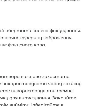
об обертати колесо фокусування.
позначає середину зображення.
ще фокусного кола.
у затвора важливо захистити
е використовувати чорну захисну
можете використовувати темне
мку для витягування. Закрийте
отім вийміть і зберігайте в