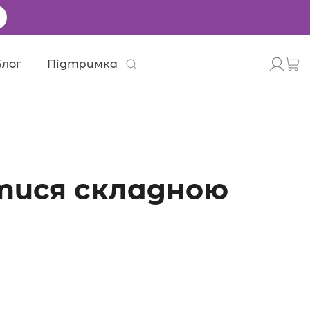
Блог
Підтримка
тися складною