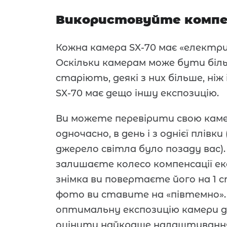
Використовуйте компен
Кожна камера SX-70 має «електрич
Оскільки камерам може бути більш
старіють, деякі з них більше, ніж
SX-70 має дещо іншу експозицію.
Ви можете перевірити свою каме
одночасно, в день і з однієї плівк
джерело світла було позаду вас).
залишаєте колесо компенсації експ
знімка ви повертаєте його на 1 с
фото ви ставите на «півтемно».
оптимальну експозицію камери дл
оцінити найкраще налаштування 