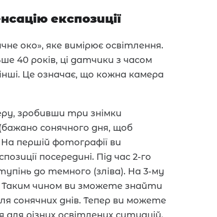
сацію експозиції
не око», яке вимірює освітлення.
е 40 років, ці датчики з часом
 інші. Це означає, що кожна камера
ру, зробивши три знімки
и (бажано сонячного дня, щоб
 На першій фотографії ви
озиції посередині. Під час 2-го
тупінь до темного (зліва). На 3-му
 Таким чином ви зможете знайти
я сонячних днів. Тепер ви можете
для різних освітлених ситуацій.