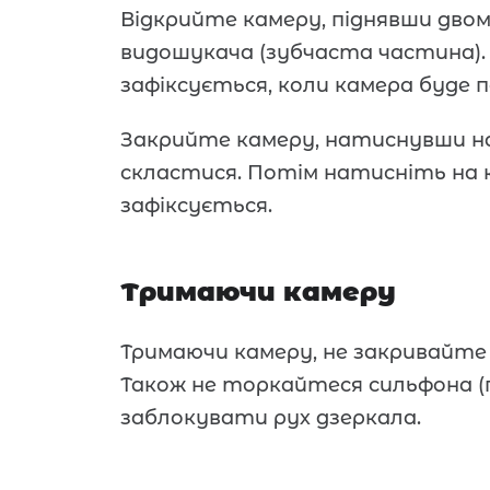
Відкрийте камеру, піднявши дво
видошукача (зубчаста частина)
зафіксується, коли камера буде 
Закрийте камеру, натиснувши на 
скластися. Потім натисніть на 
зафіксується.
Тримаючи камеру
Тримаючи камеру, не закривайте 
Також не торкайтеся сильфона (г
заблокувати рух дзеркала.