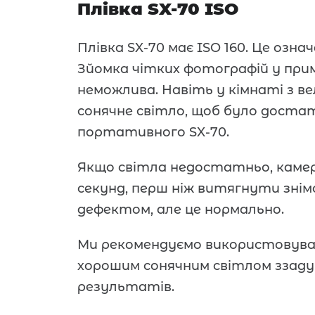
Плівка SX-70 ISO
Плівка SX-70 має ISO 160. Це озна
Зйомка чітких фотографій у пр
неможлива. Навіть у кімнаті з в
сонячне світло, щоб було доста
портативного SX-70.
Якщо світла недостатньо, камер
секунд, перш ніж витягнути знім
дефектом, але це нормально.
Ми рекомендуємо використовуват
хорошим сонячним світлом ззад
результатів.