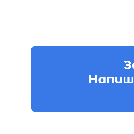
З
Напиши