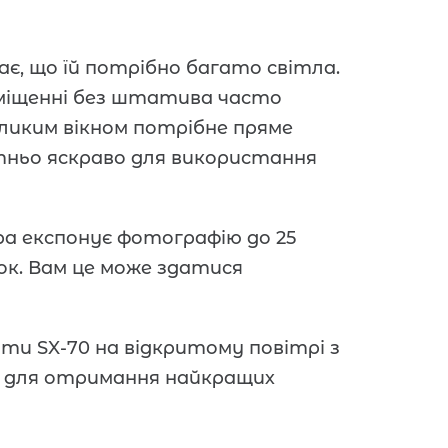
чає, що їй потрібно багато світла.
иміщенні без штатива часто
еликим вікном потрібне пряме
тньо яскраво для використання
а експонує фотографію до 25
ок. Вам це може здатися
и SX-70 на відкритому повітрі з
у для отримання найкращих