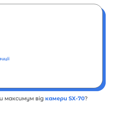
иції
и максимум від
камери SX-70
?