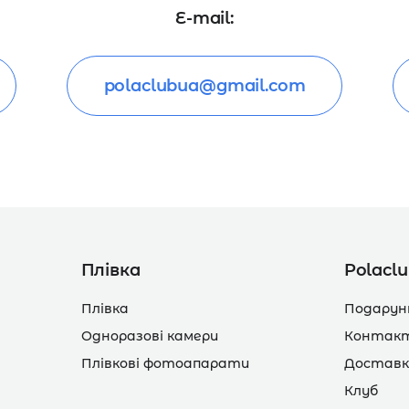
E-mail:
polaclubua@gmail.com
Плівка
Polacl
Плівка
Подарун
Одноразові камери
Контак
Плівкові фотоапарати
Доставк
Клуб