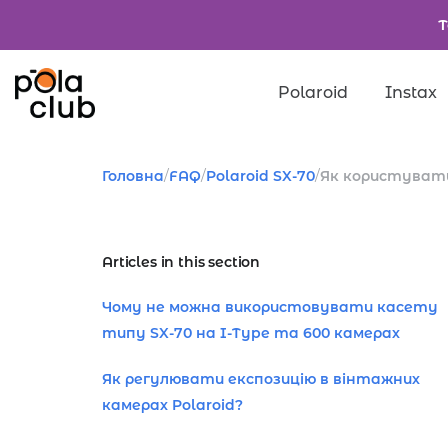
Т
Polaroid
Instax
Товари
Головна
/
FAQ
/
Polaroid SX-70
/
Як користувати
Введіть значення д
Articles in this section
Чому не можна використовувати касету
типу SX-70 на I-Type та 600 камерах
Як регулювати експозицію в вінтажних
камерах Polaroid?