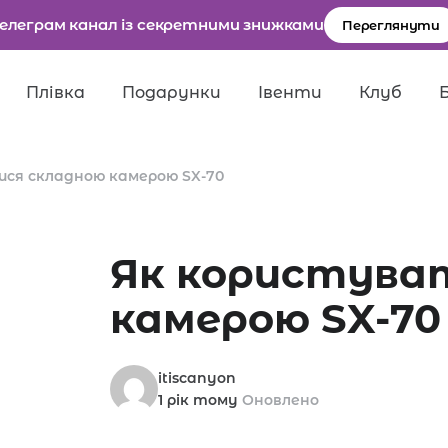
елеграм канал із секретними знижками
Переглянути
Плівка
Подарунки
Івенти
Клуб
ся складною камерою SX-70
ля пошуку.
Як користува
камерою SX-70
itiscanyon
1 рік тому
Оновлено