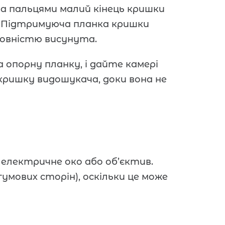
ма пальцями малий кінець кришки
. Підтримуюча планка кришки
повністю висунута.
опорну планку, і дайте камері
кришку видошукача, доки вона не
електричне око або об’єктив.
умових сторін), оскільки це може