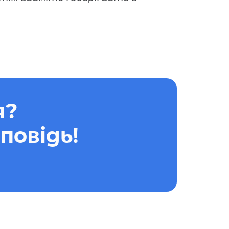
я?
повідь!