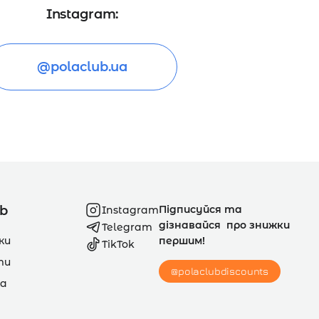
Instagram:
@polaclub.ua
ub
Підписуйся та
Instagram
дізнавайся про знижки
Telegram
ки
першим!
TikTok
ти
@polaclubdiscounts
а