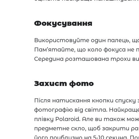
Фокусування
Використовуйте один палець, щ
Пам’ятайте, що коло фокуса не 
Середина розташована трохи ви
Захист фото
Після натискання кнопки спуск
фотографію від світла. Найкращ
плівку Polaroid. Але ви також 
предметне скло, щоб закрити ра
його приблизно на 5-10 секунд. П