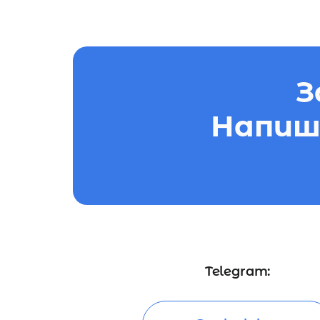
З
Напиши
Telegram: