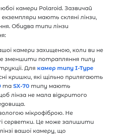
бої камери Polaroid. Зазвичай
і екземпляри мають скляні лінзи,
ння. Обидва типи лінзи
ня:
ашої камери захищеною, коли ви не
же зменшити потрапляння пилу
трукції. Для
камер типу I-Type
исні кришки, які щільно прилягають
0
та
SX-70
типу мають
об лінза не мала відкритого
едовища.
ологою мікрофіброю. Не
гі серветки. Це може залишити
лінзі вашої камеру, що