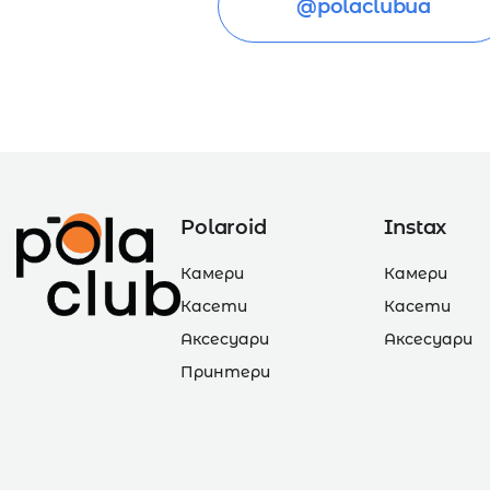
@polaclubua
Polaroid
Instax
Камери
Камери
Касети
Касети
Аксесуари
Аксесуари
Принтери