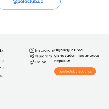
@polaclub.ua
ub
Підписуйся та
Instagram
дізнавайся про знижки
Telegram
ки
першим!
TikTok
ти
@polaclubdiscounts
а