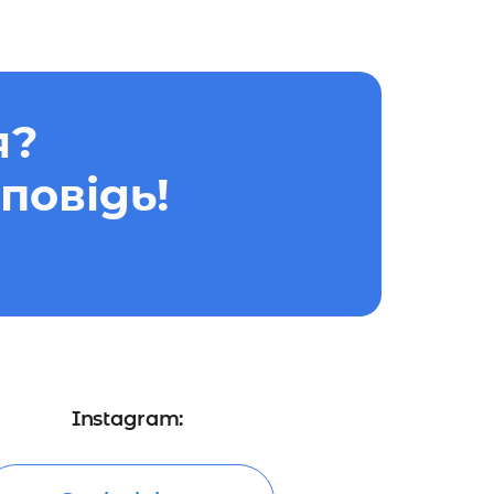
я?
повідь!
Instagram: