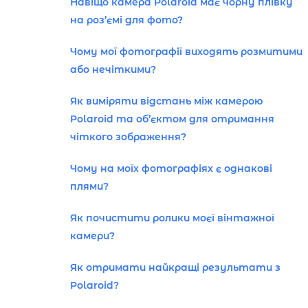
Навіщо камера Polaroid має чорну плівку
на роз’ємі для фото?
Чому мої фотографії виходять розмитими
або нечіткими?
Як виміряти відстань між камерою
Polaroid та об’єктом для отримання
чіткого зображення?
Чому на моїх фотографіях є однакові
плями?
Як почистити ролики моєї вінтажної
камери?
Як отримати найкращі результати з
Polaroid?