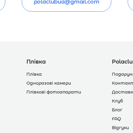
polaclubua@gmail.com
Плівка
Polacl
Плівка
Подарун
Одноразові камери
Контак
Плівкові фотоапарати
Доставк
Клуб
Блог
FAQ
Відгуки