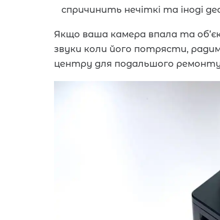
спричинить нечіткі та іноді де
Якщо ваша камера впала та об’єк
звуки коли його потрясти, радим
центру для подальшого ремонту 