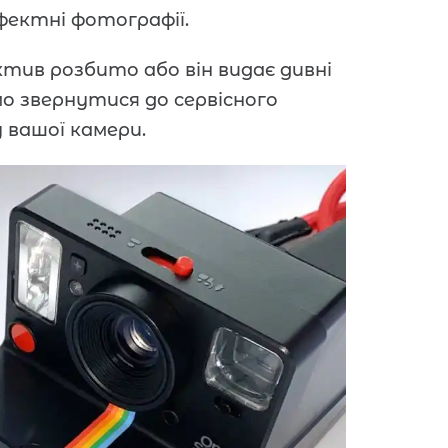
фектні фотографії.
тив розбито або він видає дивні
о звернутися до сервісного
вашої камери.