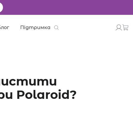
Блог
Підтримка
 чистити
и Polaroid?