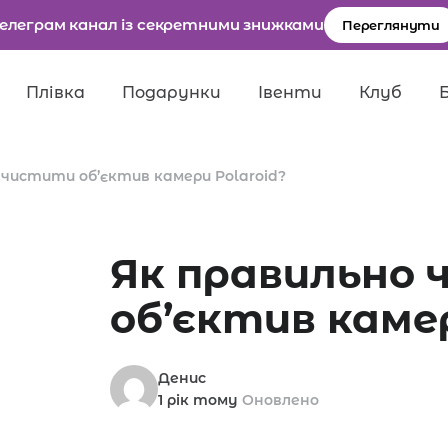
елеграм канал із секретними знижками
Переглянути
Плівка
Подарунки
Івенти
Клуб
 чистити об’єктив камери Polaroid?
ля пошуку.
Як правильно
об’єктив камер
Денис
1 рік тому
Оновлено