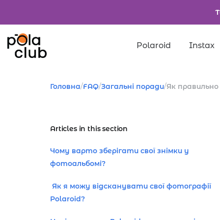
Т
Polaroid
Instax
Товари
Головна
/
FAQ
/
Загальні поради
/
Як правильно
Введіть значення д
Articles in this section
Чому варто зберігати свої знімки у
фотоальбомі?
Як я можу відсканувати свої фотографії
Polaroid?