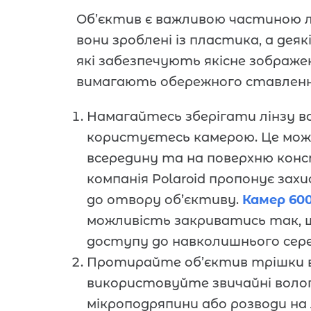
Об’єктив є важливою частиною лю
вони зроблені із пластика, а деяк
які забезпечують якісне зображе
вимагають обережного ставлен
Намагайтесь зберігати лінзу в
користуєтесь камерою. Це мо
всередину та на поверхню конс
компанія Polaroid пропонує зах
до отвору об’єктиву.
Камер 60
можливість закриватись так, щ
доступу до навколишнього сер
Протирайте об’єктив трішки в
використовуйте звичайні воло
мікроподряпини або розводи на 