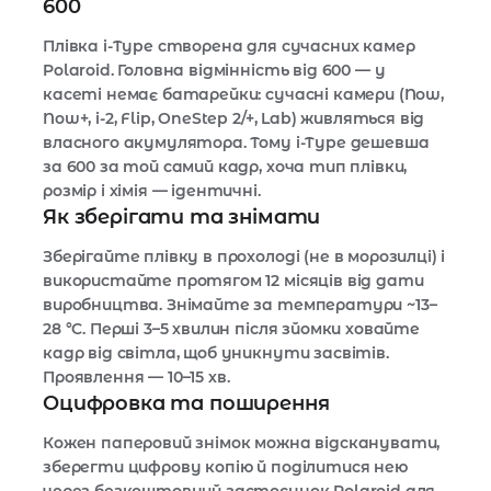
600
Плівка i-Type створена для сучасних камер
Polaroid. Головна відмінність від 600 — у
касеті немає батарейки: сучасні камери (Now,
Now+, i-2, Flip, OneStep 2/+, Lab) живляться від
власного акумулятора. Тому i-Type дешевша
за 600 за той самий кадр, хоча тип плівки,
розмір і хімія — ідентичні.
Як зберігати та знімати
Зберігайте плівку в прохолоді (не в морозилці) і
використайте протягом 12 місяців від дати
виробництва. Знімайте за температури ~13–
28 °C. Перші 3–5 хвилин після зйомки ховайте
кадр від світла, щоб уникнути засвітів.
Проявлення — 10–15 хв.
Оцифровка та поширення
Кожен паперовий знімок можна відсканувати,
зберегти цифрову копію й поділитися нею