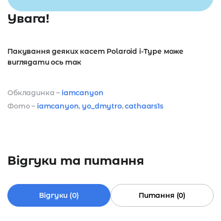
Увага!
Пакування деяких касет Polaroid i-Type може
виглядати ось так
Обкладинка –
iamcanyon
Фото –
iamcanyon
,
yo_dmytro
,
cathaars1s
Відгуки та питання
Відгуки (0)
Питання (0)