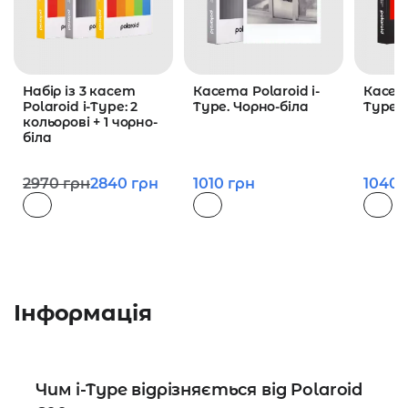
Набір із 3 касет
Касета Polaroid i-
Касета
Polaroid i-Type: 2
Type. Чорно-біла
Type.
кольорові + 1 чорно-
біла
2970
грн
2840
грн
1010
грн
1040
Інформація
Чим i-Type відрізняється від Polaroid