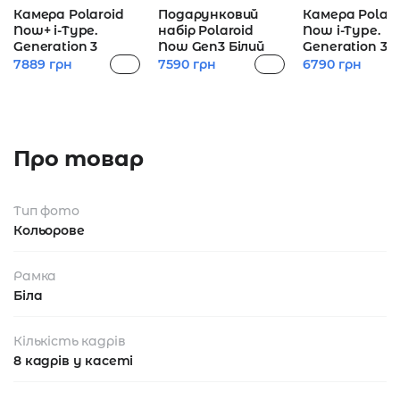
Камера Polaroid
Подарунковий
Камера Polaro
Now+ i-Type.
набір Polaroid
Now i-Type.
Generation 3
Now Gen3 Білий
Generation 3
7889
грн
7590
грн
6790
грн
Про товар
Тип фото
Кольорове
Рамка
Біла
Кількість кадрів
8 кадрів у касеті