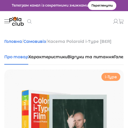
Телеграм канал із секретними знижками
Переглянути
Товари
Головна
/
Самовивіз
/
Касета Polaroid i-Type [BER]
Введіть значення для пошуку.
Про товар
Характеристики
Відгуки та питання
Галер
i-Type