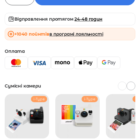
Відправлення протягом
24-48 годин
+1040 пойнтів
в програмі лояльності
Оплата
Сумісні камери
i-Type
i-Type
i-