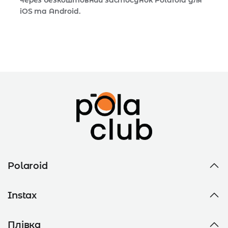
через безкоштовний застосунок Polaroid для
iOS та Android.
Polaroid
Instax
Плівка