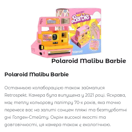
Polaroid Malibu Barbie
Останньою колаборацією також займалися
Retrospekt. Камера була випущена у 2021 році. Яскрава,
має теплу кольорову палітру 70-х років, яка точно
перенесе вас на залиті сонцем пляжі та безтурботні
дні Голден-Стейту. Окрім високої якості та
довговічності, ця камера також є екологічною.