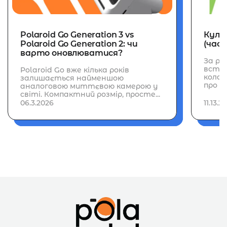
Polaroid Go Generation 3 vs
Культ
Polaroid Go Generation 2: чи
(част
варто оновлюватися?
За ро
встиг
Polaroid Go вже кілька років
колаб
залишається найменшою
про н
аналоговою миттєвою камерою у
світі. Компактний розмір, просте...
06.3.2026
11.13.2