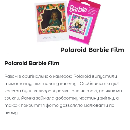
Polaroid Barbie Film
Разом з оригінальною камерою Polaroid випустили
тематичну, лімітовану касету. Особливістю цієї
касети були кольорові рамки, але не такі, до яких ми
звикли. Рамка займала добротну частину знімку, а
також покриття фото дозволяло малювати по
ньому.