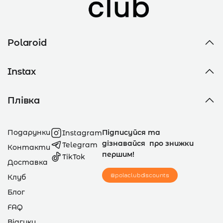
Polaroid
Instax
Плівка
Подарунки
Підписуйся та
Instagram
дізнавайся про знижки
Telegram
Контакти
першим!
TikTok
Доставка
@polaclubdiscounts
Клуб
Блог
FAQ
Відгуки