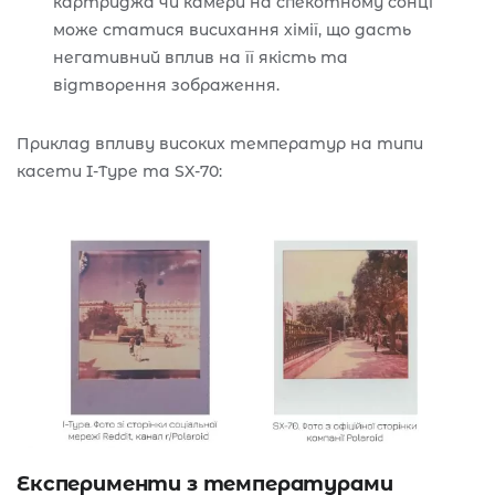
картриджа чи камери на спекотному сонці
може статися висихання хімії, що дасть
негативний вплив на її якість та
відтворення зображення.
Приклад впливу високих температур на типи
касети I-Type та SX-70:
Експерименти з температурами