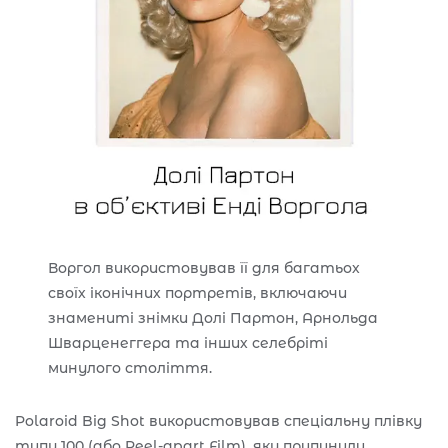
Воргол використовував її для багатьох
своїх іконічних портретів, включаючи
знамениті знімки Долі Партон, Арнольда
Шварценеггера та інших селебріті
минулого століття.
Polaroid Big Shot використовував спеціальну плівку
типу 100 (або Peel-apart Film), яку припинили