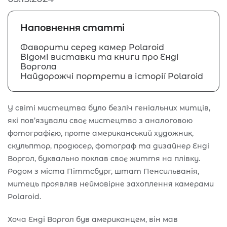
Наповнення статті
Фаворити серед камер Polaroid
Відомі виставки та книги про Енді
Воргола
Найдорожчі портрети в історії Polaroid
У світі мистецтва було безліч геніальних митців,
які пов’язували своє мистецтво з аналоговою
фотографією, проте американський художник,
скульптор, продюсер, фотограф та дизайнер Енді
Воргол, буквально поклав своє життя на плівку.
Родом з міста Піттсбург, штат Пенсильванія,
митець проявляв неймовірне захоплення камерами
Polaroid.
Хоча Енді Воргол був американцем, він мав