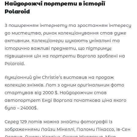
Найдорожчі портрети в історії
Polaroid
З поширенням інтернету та зростанням інтересу
до мистецтва, ринок колекціонування став дуже
активним. Колекціонери шукають унікальні та
історично важливі предмети, що підтримує
підвищення цін на портрети Воргола зроблені на
Polaroid.
Аукціонний дім Christie’s виставив на продаж
колекцію знімків. Лот з одним оригінальним фото
стартував від 2000 $. Найдорожчим став
автопортрет Енді Воргола початкова ціна якого
була – 24000$.
Серед 129 лотів можна знайти фотографії із
зображеннями Лайзи Мінеллі, Паломи Пікассо, Ів-Сен
Лорана, Джоан Коллінз, Джека Ніколсона, Міка