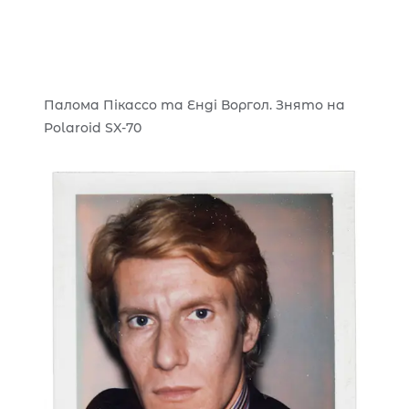
Палома Пікассо та Енді Воргол. Знято на
Polaroid SX-70