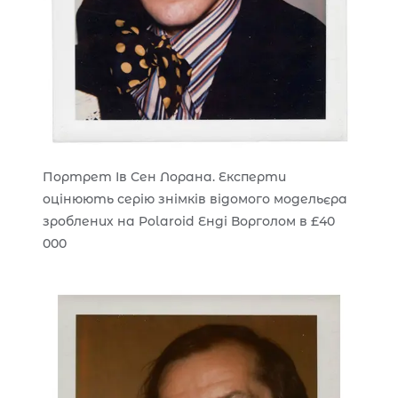
Портрет Ів Сен Лорана. Експерти
оцінюють серію знімків відомого модельєра
зроблених на Polaroid Енді Ворголом в £40
000