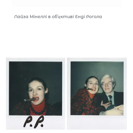
Лайза Мінеллі в об’єктиві Енді Рогола