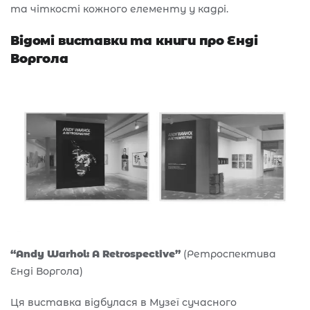
та чіткості кожного елементу у кадрі.
Відомі виставки та книги про Енді
Воргола
“Andy Warhol: A Retrospective”
(Ретроспектива
Енді Воргола)
Ця виставка відбулася в Музеї сучасного