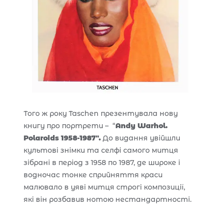
Того ж року Taschen презентувала нову
книгу про портрети – “
Andy Warhol.
Polaroids 1958-1987″.
До видання увійшли
культові знімки та селфі самого митця
зібрані в період з 1958 по 1987, де широке і
водночас тонке сприйняття краси
малювало в уяві митця строгі композиції,
які він розбавив нотою нестандартності.