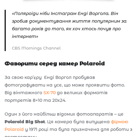
«Поляроїди ніби Інстаграм Енді Воргола. Він
зробив документування життя популярним за
багато років до того, як хоч хтось почув про
інтернет»
CBS Mornings Channel
Фаворити серед камер Polaroid
За свою кар’єру Енді Воргол пробував
фотографувати на усе, що може проявити фото.
Від вінтажного
SX-70
до великих форматів
портретів 8×10 та 20х24.
Один з його найбільш відомих фотоапаратів – це
Polaroid Big Shot
. Ця камера була випущена
фірмою
Polaroid
у 1971 році та була призначена для роботи з
портретами.