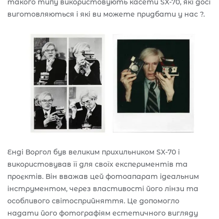
такого типу використовують касети SX-70, які досі
виготовляються і які ви можете придбати у нас ?.
Енді Воргол був великим прихильником SX-70 і
використовував її для своїх експериментів та
проєктів. Він вважав цей фотоапарат ідеальним
інструментом, через властивості його лінзи та
особливого світосприйняття. Це допомогло
надати його фотографіям естетичного вигляду