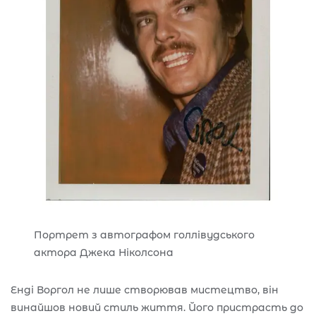
Портрет з автографом голлівудського
актора Джека Ніколсона
Енді Воргол не лише створював мистецтво, він
винайшов новий стиль життя. Його пристрасть до