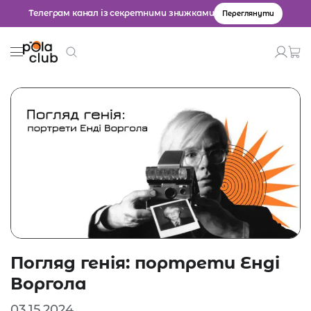
Телеграм канал із секретними знижками
Переглянути
Товари
Введіть значення для пошуку.
Погляд генія: портрети Енді
Воргола
03.15.2024