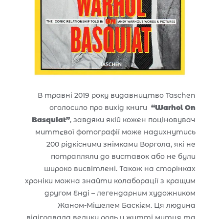
В травні 2019 року видавництво Taschen
оголосило про вихід книги
“Warhol On
Basquiat”
, завдяки якій кожен поціновувач
миттєвої фотографії може надихнутись
200 рідкісними знімками Воргола, які не
потрапляли до виставок або не були
широко висвітлені. Також на сторінках
хроніки можна знайти колаборації з кращим
другом Енді – легендарним художником
Жаном-Мішелем Баскієм. Ця людина
відігравала велику роль у житті митця та