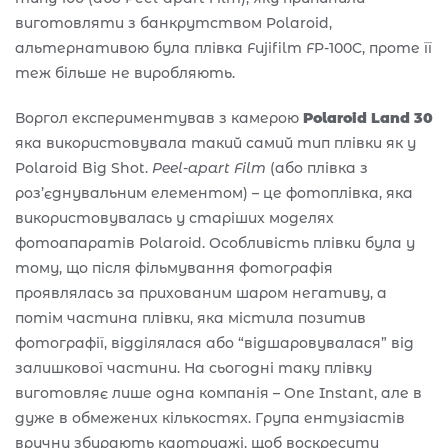
виготовляти з банкрутством Polaroid,
альтернативою була плівка Fujifilm FP-100C, проте її
теж більше не виробляють.
Воргол експериментував з камерою
Polaroid Land 30
яка використовувала такий самий тип плівки як у
Polaroid Big Shot.
Peel-apart Film
(або плівка з
роз’єднувальним елементом) – це фотоплівка, яка
використовувалась у старіших моделях
фотоапаратів Polaroid. Особливість плівки була у
тому, що після фільмування фотографія
проявлялась за прихованим шаром негативу, а
потім частина плівки, яка містила позитив
фотографії, відділялася або “відшаровувалася” від
залишкової частини. На сьогодні таку плівку
виготовляє лише одна компанія – One Instant, але в
дуже в обмежених кількостях. Група ентузіастів
вручну збирають картриджі, щоб воскресити