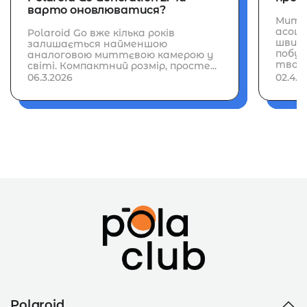
варто оновлюватися?
Митт
асоці
Polaroid Go вже кілька років
швидк
залишається найменшою
побут
аналоговою миттєвою камерою у
творч
світі. Компактний розмір, просте...
06.3.2026
02.4.2
Polaroid