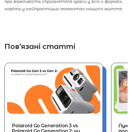
про важливість сприйняття краси у всіх її формах,
навіть у найпростіших моментах нашого життя.
Пов’язані статті
Polaroid Go Generation 3 vs
Лука
Polaroid Go Generation 2: чи
прос