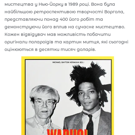
мистецтва у Нью-Йорку в 1989 році. Вона була
найбільшою ретроспективою творчості Воргола,
представляючи понад 400 його робіт та
демонструючи його вплив на сучасне мистецтво.
Кожен відвідувач мав можливість побачити
оригінали полароїдів та картин митця, які сьогодні
оцінюються в десятки тисяч доларів.