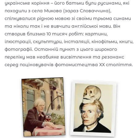
українське коріння – його батьки були русинами, які
походили з села Микова (зараз Словаччина),
спілкувалися рідною мовою зі своїми трьома синами
та ніколи так і не вивчили англійської мови. Він
створив близько 10 тисяч робіт: картини,
ілюстрації, скульптури, інсталяції, кінофільми, книги,
фотографії. Останній пункт з цього широкого
переліку мав неабияке висвітлення та резонанс
серед поціновувачів фотомистецтва ХХ століття.