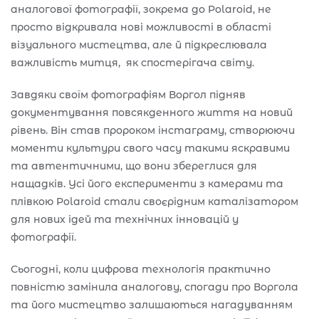
аналогової фотографії, зокрема до Polaroid, не
просто відкривала нові можливості в області
візуального мистецтва, але й підкреслювала
важливість митця, як спостерігача світу.
Завдяки своїм фотографіям Воргол підняв
документування повсякденного життя на новий
рівень. Він став пророком інстаграму, створюючи
моменти культури свого часу такими яскравими
та автентичними, що вони збереглися для
нащадків. Усі його експерименти з камерами та
плівкою Polaroid стали своєрідним каталізатором
для нових ідей та технічних інновацій у
фотографії.
Сьогодні, коли цифрова технологія практично
повністю замінила аналогову, спогади про Воргола
та його мистецтво залишаються нагадуванням