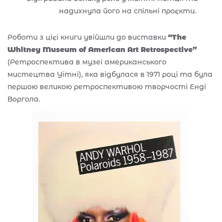
надихнула його на спільні проєкти.
Роботи з цієї книги увійшли до виставки
“The
Whitney Museum of American Art Retrospective”
(Ретроспектива в музеї американського
мистецтва Уїтні), яка відбулася в 1971 році та була
першою великою ретроспективою творчості Енді
Воргола.