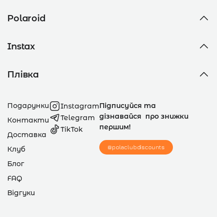
Polaroid
Instax
Плівка
Подарунки
Підписуйся та
Instagram
дізнавайся про знижки
Telegram
Контакти
першим!
TikTok
Доставка
@polaclubdiscounts
Клуб
Блог
FAQ
Відгуки