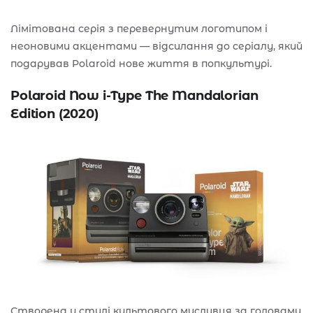
Лімітована серія з перевернутим логотипом і
неоновими акцентами — відсилання до серіалу, який
подарував Polaroid нове життя в попкультурі.
Polaroid Now i-Type The Mandalorian
Edition (2020)
Створена у стилі культового мисливця за головами