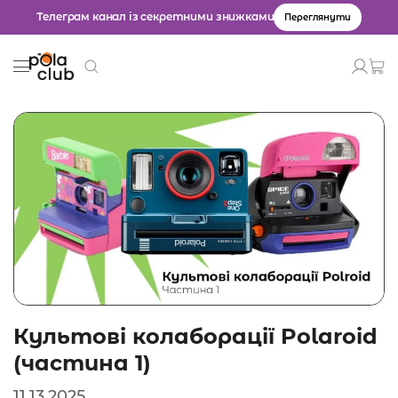
Телеграм канал із секретними знижками
Переглянути
Товари
Введіть значення для пошуку.
Культові колаборації Polaroid
(частина 1)
11.13.2025