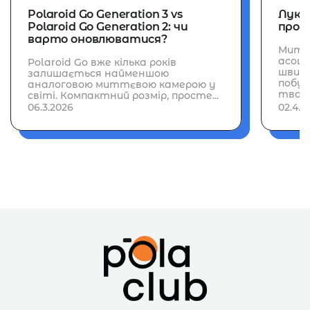
Polaroid Go Generation 3 vs
Лука
Polaroid Go Generation 2: чи
прос
варто оновлюватися?
Митт
асоці
Polaroid Go вже кілька років
швидк
залишається найменшою
побут
аналоговою миттєвою камерою у
творч
світі. Компактний розмір, просте...
06.3.2026
02.4.2