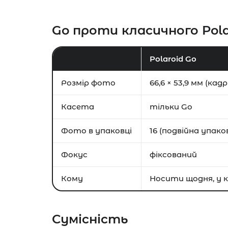
Go проти класичного Pola
Polaroid Go
Розмір фото
66,6 × 53,9 мм (кадр
Касета
тільки Go
Фото в упаковці
16 (подвійна упако
Фокус
фіксований
Кому
Носити щодня, у к
Сумісність