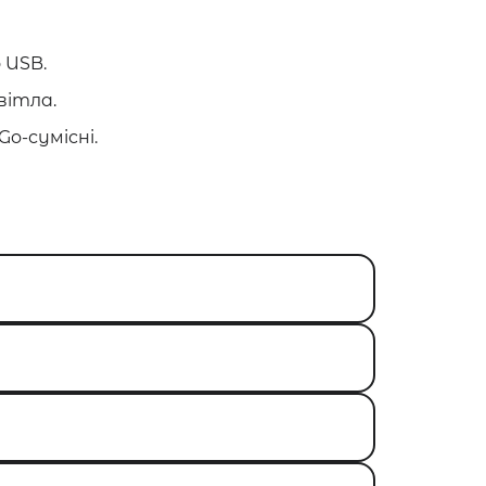
 USB.
вітла.
o-сумісні.