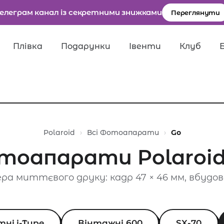
елеграм канал із секретними знижками
Переглянути
Плівка
Подарунки
Івенти
Клуб
ля пошуку.
Polaroid
Всі Фотоапарати
Go
тоапарати Polaroid
а миттєвого друку: кадр 47 × 46 мм, вбудов
тні i-Type
Вінтажні 600
SX-70