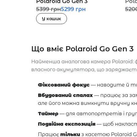
Polaroid Go Gen 3
Pol
5399
грн
5299
грн
520
У кошик
Що вміє Polaroid Go Gen 3
Найменша аналогова камера Polaroid: ф
власного акумулятора, що заряджаєтьс
Фіксований фокус
— наводите й тис
Вбудований спалах
— працює за за
але його можна вимкнути вручну кн
Таймер
— для автопортретів і груп
Подвійна експозиція
— щоб накласти
Працює
тільки
з касетою Polaroid G