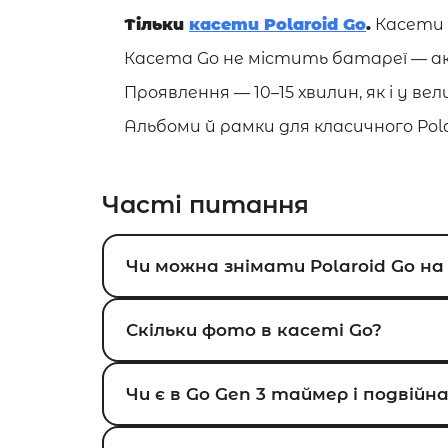
Тільки
касети Polaroid Go
.
Касети i
Касета Go не містить батареї — ак
Проявлення — 10–15 хвилин, як і у в
Альбоми й рамки для класичного Pola
Часті питання
Чи можна знімати Polaroid Go на
Скільки фото в касеті Go?
Чи є в Go Gen 3 таймер і подвійн