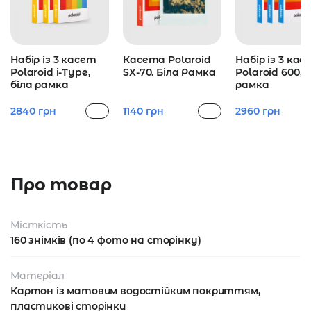
Набір із 3 касет
Касета Polaroid
Набір із 3 кас
Polaroid i-Type,
SX-70. Біла Рамка
Polaroid 600, б
біла рамка
рамка
2840
грн
1140
грн
2960
грн
Про товар
Місткість
160 знімків (по 4 фото на сторінку)
Матеріал
Картон із матовим водостійким покриттям,
пластикові сторінки