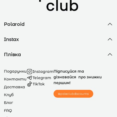
Polaroid
Instax
Плівка
Подарунки
Підписуйся та
Instagram
дізнавайся про знижки
Telegram
Контакти
першим!
TikTok
Доставка
@polaclubdiscounts
Клуб
Блог
FAQ