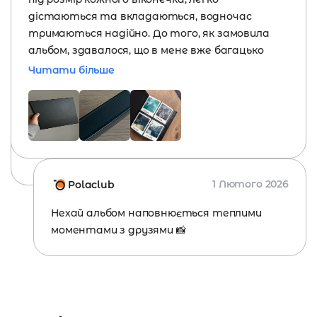
дістаються та вкладаються, водночас
тримаються надійно. До того, як замовила
альбом, здавалося, що в мене вже багацько
знімків, але виявилось, що ні 🙈 тепер маю ще
Читати більше
більше мотивації фотографувати себе та
друзів)
1 Лютого 2026
Polaclub
Нехай альбом наповнюється теплими
моментами з друзями 📸