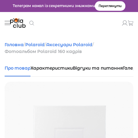
Телеграм канал із секретними знижками
Переглянути
Товари
Головна
/
Polaroid
/
Аксесуари Polaroid
/
Фотоальбом Polaroid 160 кадрів
Введіть значення для пошуку.
Про товар
Характеристики
Відгуки та питання
Галер