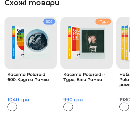
Схожі товари
600
i-Type
Касета Polaroid
Касета Polaroid i-
Набір 
600. Кругла Рамка
Type, Біла Рамка
Polaro
рамка
1040
грн
990
грн
1980