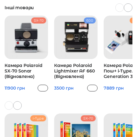
Інші товари
SX-70
600
i-
Камера Polaroid
Камера Polaroid
Камера Polaro
SX-70 Sonar
Lightmixer AF 660
Now+ i-Type.
(Відновлена)
(Відновлена)
Generation 3
11900
грн
3500
грн
7889
грн
i-Type
SX-70