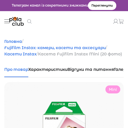
Телеграм канал із секретними знижками
Переглянути
Товари
Головна
/
Fujifilm Instax: камери, касети та аксесуари
/
Введіть значення для пошуку.
Касети Instax
/
Касета Fujifilm Instax Mini (20 фото)
Про товар
Характеристики
Відгуки та питання
Галер
Mini