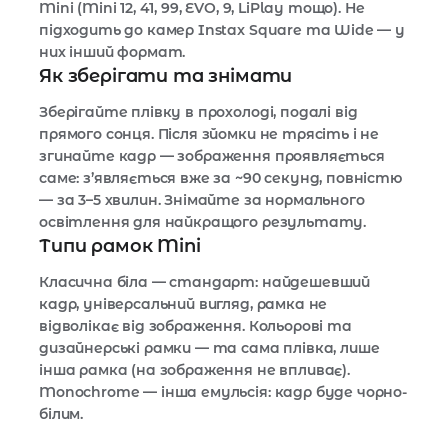
Mini (Mini 12, 41, 99, EVO, 9, LiPlay тощо). Не
підходить до камер Instax Square та Wide — у
них інший формат.
Як зберігати та знімати
Зберігайте плівку в прохолоді, подалі від
прямого сонця. Після зйомки не трясіть і не
згинайте кадр — зображення проявляється
саме: з’являється вже за ~90 секунд, повністю
— за 3–5 хвилин. Знімайте за нормального
освітлення для найкращого результату.
Типи рамок Mini
Класична біла — стандарт: найдешевший
кадр, універсальний вигляд, рамка не
відволікає від зображення. Кольорові та
дизайнерські рамки — та сама плівка, лише
інша рамка (на зображення не впливає).
Monochrome — інша емульсія: кадр буде чорно-
білим.