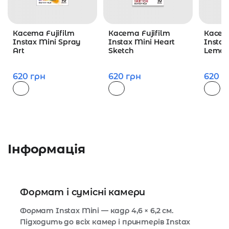
Касета Fujifilm
Касета Fujifilm
Касета
Instax Mini Spray
Instax Mini Heart
Instax
Art
Sketch
Lemo
620
грн
620
грн
620
г
Інформація
Формат і сумісні камери
Формат Instax Mini — кадр 4,6 × 6,2 см.
Підходить до всіх камер і принтерів Instax