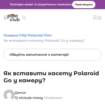
Телеграм канал із секретними знижками
Переглянути
Товари
Головна
/
FAQ
/
Polaroid Film
/
Як вставити касету Polaroid Go у камеру?
Введіть значення для пошуку.
Оберіть запитання з категорії
Як вставити касету Polaroid
Go у камеру?
Денис
12 місяців тому
Оновлено