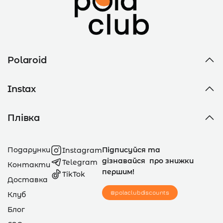
Polaroid
Instax
Плівка
Подарунки
Підписуйся та
Instagram
дізнавайся про знижки
Telegram
Контакти
першим!
TikTok
Доставка
@polaclubdiscounts
Клуб
Блог