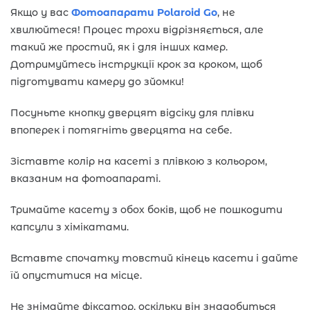
Якщо у вас
Фотоапарати Polaroid Go
, не
хвилюйтеся! Процес трохи відрізняється, але
такий же простий, як і для інших камер.
Дотримуйтесь інструкції крок за кроком, щоб
підготувати камеру до зйомки!
Посуньте кнопку дверцят відсіку для плівки
впоперек і потягніть дверцята на себе.
Зіставте колір на касеті з плівкою з кольором,
вказаним на фотоапараті.
Тримайте касету з обох боків, щоб не пошкодити
капсули з хімікатами.
Вставте спочатку товстий кінець касети і дайте
їй опуститися на місце.
Не знімайте фіксатор, оскільки він знадобиться