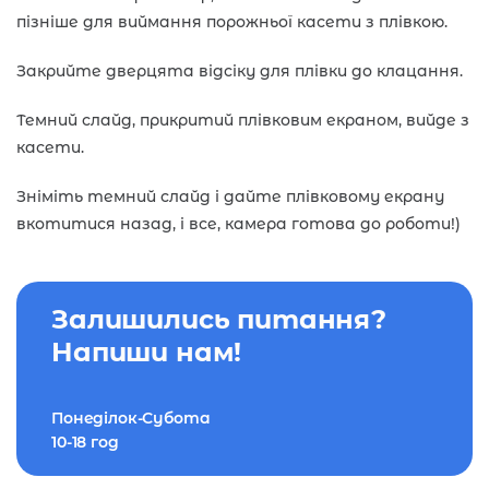
пізніше для виймання порожньої касети з плівкою.
Закрийте дверцята відсіку для плівки до клацання.
Темний слайд, прикритий плівковим екраном, вийде з
касети.
Зніміть темний слайд і дайте плівковому екрану
вкотитися назад, і все, камера готова до роботи!)
Залишились питання?
Напиши нам!
Понеділок-Субота
10-18 год